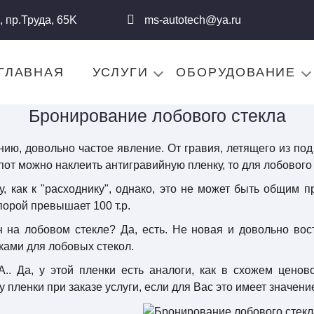
,
пр.Труда, 65K
ms-autotech@ya.ru
ГЛАВНАЯ
УСЛУГИ
ОБОРУДОВАНИЕ
Бронирование лобового стекла
нию, довольно частое явление. От гравия, летящего из под
апот можно наклеить антигравийную пленку, то для лобового 
у, как к "расходнику", однако, это не может быть общим п
орой превышает 100 т.р.
н на лобовом стекле? Да, есть. Не новая и довольно вос
ами для лобовых стекол.
.A.. Да, у этой пленки есть аналоги, как в схожем цено
 пленки при заказе услуги, если для Вас это имеет значени