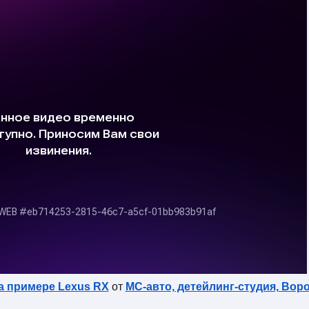
а примере Lexus RX
от
МС-авто, детейлинг-студия, Вор