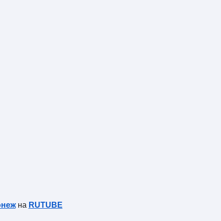
онеж
на
RUTUBE