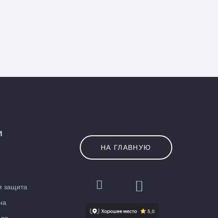
и
НА ГЛАВНУЮ
я защита
на
еля